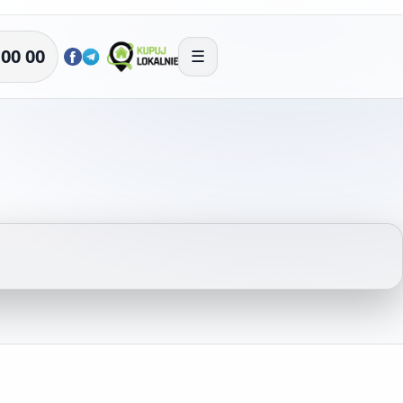
 00 00
☰