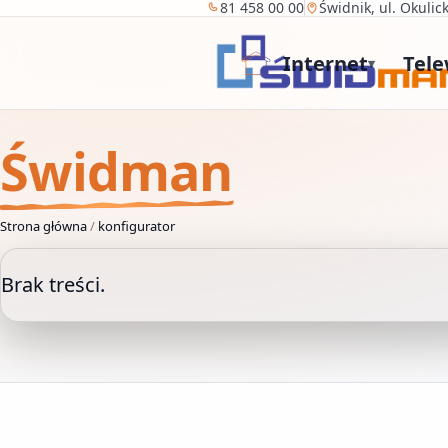
81 458 00 00
Świdnik, ul. Okulic
Internet
Tele
▾
Świdman
Strona główna
/
konfigurator
Brak treści.