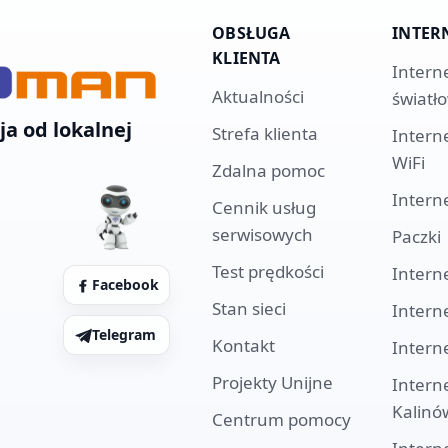
OBSŁUGA
INTER
KLIENTA
Intern
Aktualności
światł
ja od lokalnej
Strefa klienta
Intern
WiFi
Zdalna pomoc
Intern
Cennik usług
serwisowych
Paczki
Test prędkości
Intern
Facebook
Stan sieci
Intern
Telegram
Kontakt
Intern
Projekty Unijne
Intern
Kalinó
Centrum pomocy