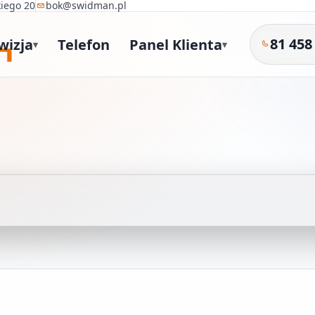
kiego 20
bok@swidman.pl
81 458
wizja
Telefon
Panel Klienta
▾
▾