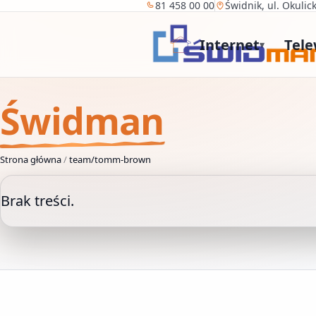
81 458 00 00
Świdnik, ul. Okulic
Internet
Tele
▾
Świdman
Strona główna
/
team/tomm-brown
Brak treści.