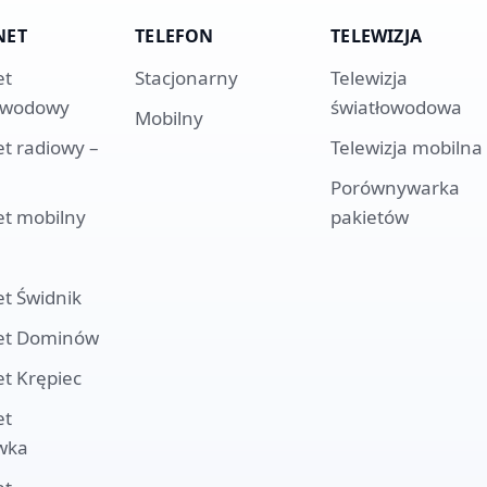
NET
TELEFON
TELEWIZJA
et
Stacjonarny
Telewizja
owodowy
światłowodowa
Mobilny
et radiowy –
Telewizja mobilna
Porównywarka
et mobilny
pakietów
et
Świdnik
et
Dominów
et
Krępiec
et
wka