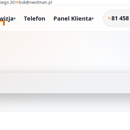
kiego 20
bok@swidman.pl
81 458
wizja
Telefon
Panel Klienta
▾
▾