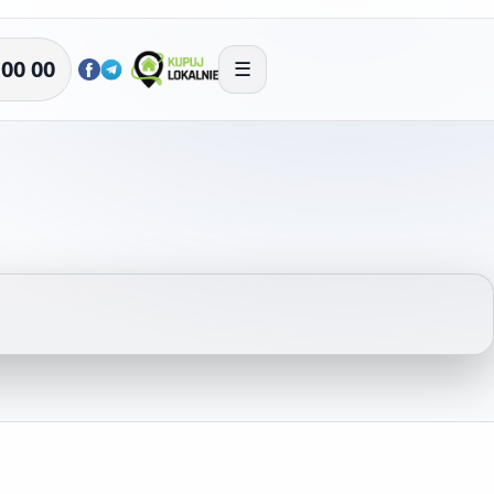
 00 00
☰