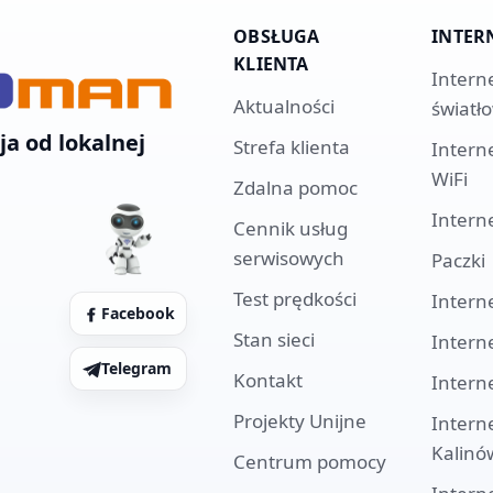
OBSŁUGA
INTER
KLIENTA
Intern
Aktualności
światł
ja od lokalnej
Strefa klienta
Intern
WiFi
Zdalna pomoc
Intern
Cennik usług
serwisowych
Paczki
Test prędkości
Intern
Facebook
Stan sieci
Intern
Telegram
Kontakt
Intern
Projekty Unijne
Intern
Kalinó
Centrum pomocy